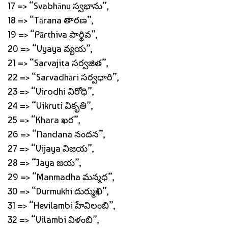
17 => “Svabhānu స్వభాను”,
18 => “Tārana తారణ”,
19 => “Pārthiva పార్థివ”,
20 => “Vyaya వ్యయ”,
21 => “Sarvajita సర్వజిత”,
22 => “Sarvadhāri సర్వధారి”,
23 => “Virodhi విరోధి”,
24 => “Vikruti వికృతి”,
25 => “Khara ఖర”,
26 => “Nandana నందన”,
27 => “Vijaya విజయ”,
28 => “Jaya జయ”,
29 => “Manmadha మన్మధ”,
30 => “Durmukhi దుర్ముఖి”,
31 => “Hevilambi హేవిలంబి”,
32 => “Vilambi విళంబి”,