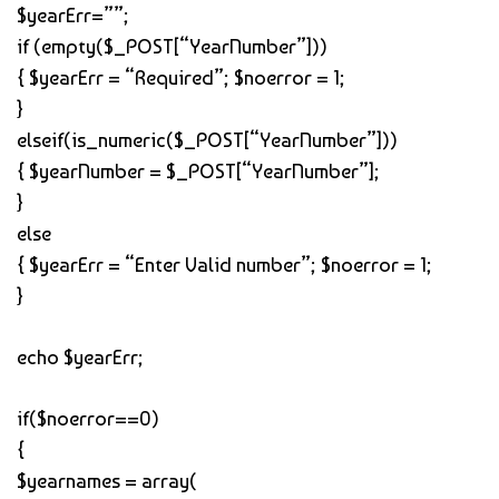
$yearErr=””;
if (empty($_POST[“YearNumber”]))
{ $yearErr = “Required”; $noerror = 1;
}
elseif(is_numeric($_POST[“YearNumber”]))
{ $yearNumber = $_POST[“YearNumber”];
}
else
{ $yearErr = “Enter Valid number”; $noerror = 1;
}
echo $yearErr;
if($noerror==0)
{
$yearnames = array(