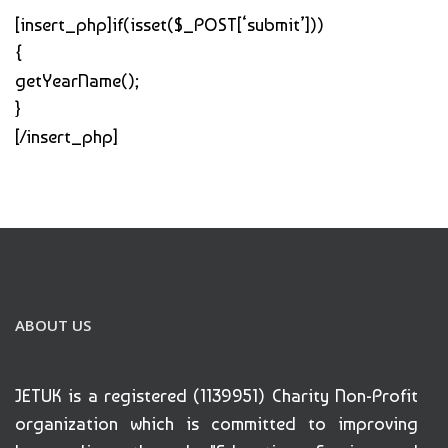
[insert_php]if(isset($_POST[‘submit’]))
{
getYearName();
}
[/insert_php]
ABOUT US
JETUK is a registered (1139951) Charity Non-Profit
organization which is committed to improving