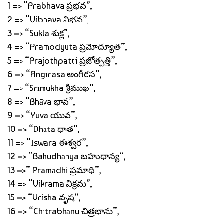
1 => “Prabhava ప్రభవ”,
2 => “Vibhava విభవ”,
3 => “Sukla శుక్ల”,
4 => “Pramodyuta ప్రమోద్యూత”,
5 => “Prajothpatti ప్రజోత్పత్తి”,
6 => “Angīrasa అంగీరస”,
7 => “Srīmukha శ్రీముఖ”,
8 => “Bhāva భావ”,
9 => “Yuva యువ”,
10 => “Dhāta ధాత”,
11 => “Īswara ఈశ్వర”,
12 => “Bahudhānya బహుధాన్య”,
13 =>” Pramādhi ప్రమాధి”,
14 => “Vikrama విక్రమ”,
15 => “Vrisha వృష”,
16 => “Chitrabhānu చిత్రభాను”,