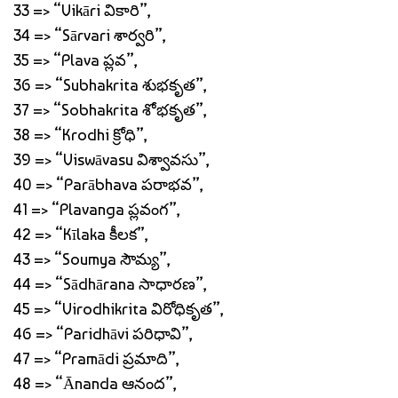
33 => “Vikāri వికారి”,
34 => “Sārvari శార్వరి”,
35 => “Plava ప్లవ”,
36 => “Subhakrita శుభకృత”,
37 => “Sobhakrita శోభకృత”,
38 => “Krodhi క్రోధి”,
39 => “Viswāvasu విశ్వావసు”,
40 => “Parābhava పరాభవ”,
41 => “Plavanga ప్లవంగ”,
42 => “Kīlaka కీలక”,
43 => “Soumya సౌమ్య”,
44 => “Sādhārana సాధారణ”,
45 => “Virodhikrita విరోధికృత”,
46 => “Paridhāvi పరిధావి”,
47 => “Pramādi ప్రమాది”,
48 => “Ānanda ఆనంద”,