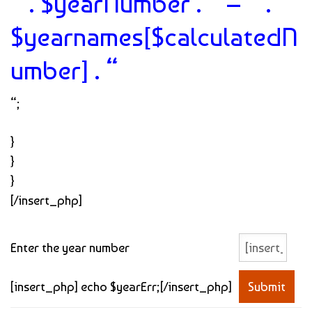
” . $yearNumber . ” – ” .
$yearnames[$calculatedN
umber] . “
“;
}
}
}
[/insert_php]
Enter the year number
[insert_php] echo $yearErr;[/insert_php]