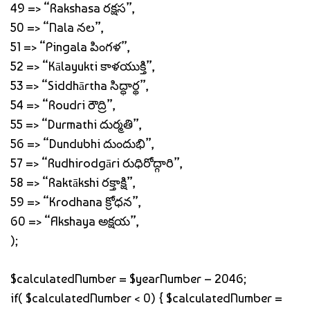
49 => “Rakshasa రక్షస”,
50 => “Nala నల”,
51 => “Pingala పింగళ”,
52 => “Kālayukti కాళయుక్తి”,
53 => “Siddhārtha సిద్ధార్థ”,
54 => “Roudri రౌద్రి”,
55 => “Durmathi దుర్మతి”,
56 => “Dundubhi దుందుభి”,
57 => “Rudhirodgāri రుధిరోద్గారి”,
58 => “Raktākshi రక్తాక్షి”,
59 => “Krodhana క్రోధన”,
60 => “Akshaya అక్షయ”,
);
$calculatedNumber = $yearNumber – 2046;
if( $calculatedNumber < 0) { $calculatedNumber =